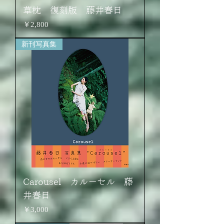
草枕 復刻版 藤井春日
価格
￥2,800
新刊写真集
Carousel カルーセル 藤
井春日
価格
￥3,000