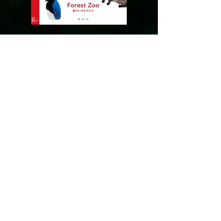
Forest Zoo 森のいきもの
たち 吉野剛広
価格
￥1,500
写真集