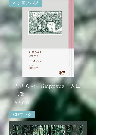
ペン画と小説
人さらい Sieppaus 太田
二郎
価格
￥3,000
CDブック