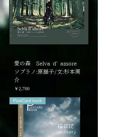
愛の森 Selva d' amore
ソプラノ:原謡子/文:杉本周
介
価格
￥2,700
PostCard book