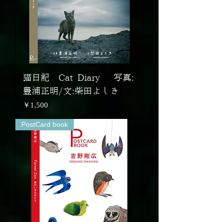
猫日記 Cat Diary 写真:
豊浦正明/文:柴田よしき
価格
￥1,500
PostCard book