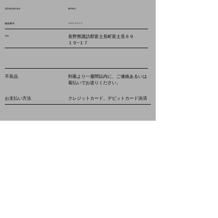
運営統括責任者名
藤井春日
郵便番号
３９９−０２１１
長野県諏訪郡富士見町富士見６９
住所
１９−１７
不良品
到着より一週間以内に、ご連絡あるいは
着払いでお送りください。
お支払い方法
クレジットカード、デビットカード決済
電話番号
０９０−３５４６−６６１８
メールアドレス
info@kusamakurasha.com
ホームページアドレス
http://www.kusamakurasha.com