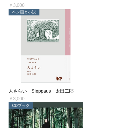
価格
￥3,000
ペン画と小説
人さらい Sieppaus 太田二郎
価格
￥3,000
CDブック