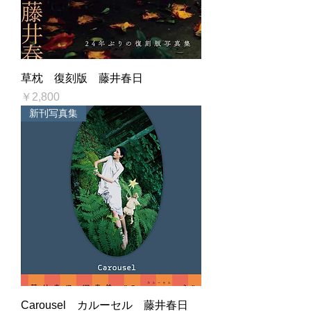
草枕 復刻版 藤井春日
価格
￥2,800
新刊写真集
Carousel カルーセル 藤井春日