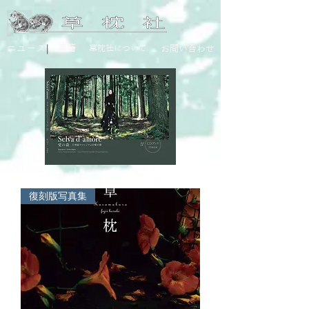
|
ニユース
書籍
草枕社について
お問い合わせ
復刻版写真集