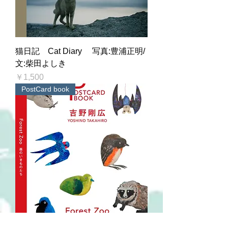
猫日記 Cat Diary 写真:豊浦正明/
文:柴田よしき
価格
￥1,500
PostCard book