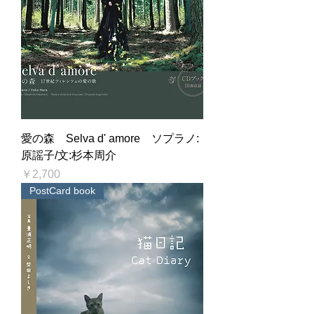
愛の森 Selva d' amore ソプラノ:
原謡子/文:杉本周介
価格
￥2,700
PostCard book